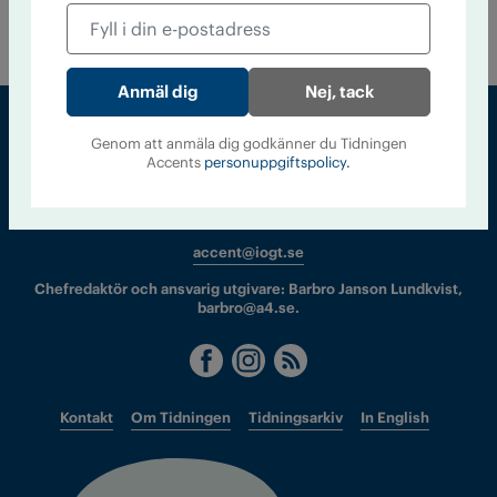
chefredaktör för det statliga biståndsorganet Sidas tidning
Omvärlden, som har haft reklam …
Nej, tack
Genom att anmäla dig godkänner du Tidningen
Accents
personuppgiftspolicy.
Sveriges största tidning om droger och nykterhet
Tidningen Accent, A4, Bondegatan 21, 116 33 Stockholm
accent@iogt.se
Chefredaktör och ansvarig utgivare: Barbro Janson Lundkvist,
barbro@a4.se.
Kontakt
Om Tidningen
Tidningsarkiv
In English