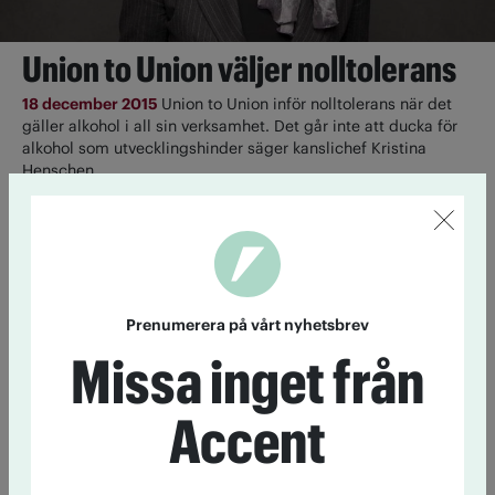
Union to Union väljer nolltolerans
18 december 2015
Union to Union inför nolltolerans när det
gäller alkohol i all sin verksamhet. Det går inte att ducka för
alkohol som utvecklingshinder säger kanslichef Kristina
Henschen.
Sidas tidning kritiseras för
alkoholreklam
6 november 2012
Med senaste numret av Sidas tidning
OmVärlden följde en reklambilaga från ett alkoholföretag.
Prenumerera på vårt nyhetsbrev
Flera organisationer, däribland IOGT-NTO, ifrågasätter om
Missa inget från
det är förenligt med Sidas policy.
Accent
Sidas tidning Omvärlden: Inga problem med
alkoholreklam
23 augusti 2010
6 frågor till Jesper Bengtsson, ny