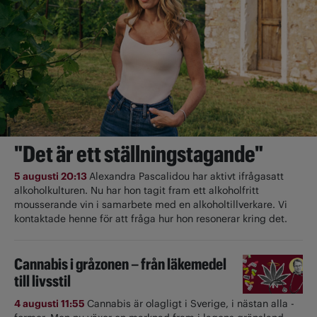
"Det är ett ställningstagande"
5 augusti 20:13
Alexandra Pascalidou har aktivt ifrågasatt
alkoholkulturen. Nu har hon tagit fram ett alkoholfritt
mousserande vin i samarbete med en alkoholtillverkare. Vi
kontaktade henne för att fråga hur hon resonerar kring det.
Cannabis i gråzonen – från läkemedel
till livsstil
4 augusti 11:55
Cannabis är olagligt i ­Sverige, i nästan alla ­