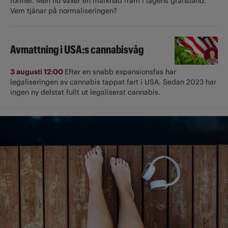
former. Men nu växer en marknad fram i lagens gränsland.
Vem tjänar på normaliseringen?
Avmattning i USA:s cannabisvåg
3 augusti 12:00
Efter en snabb expansionsfas har
legaliseringen av cannabis tappat fart i USA. Sedan 2023 har
ingen ny delstat fullt ut ­legaliserat cannabis.