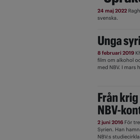
24 maj 2022
Ragh
svenska.
Unga syri
8 februari 2019
K
film om alkohol o
med NBV. I mars h
Från krig 
NBV-kont
2 juni 2016
För tr
Syrien. Han hamna
NBV:s studiecirkla