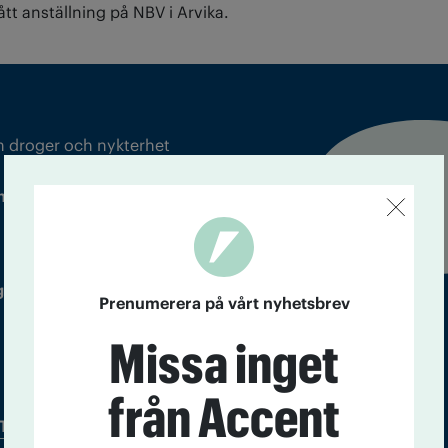
tt anställning på NBV i Arvika.
m droger och nykterhet
Läs tidigare
ndegatan 21, 116 33 Stockholm
nummer av
Accent
 utgivare: Barbro Janson Lundkvist,
Prenumerera på vårt nyhetsbrev
Missa inget
från Accent
Tidningsarkiv
In English