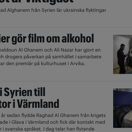
ad Alghanem från Syrien lär ukrainska flyktingar
er gör film om alkohol
haldoun Al Ghanem och Ali Nazar har gjort en
ch drogers påverkan på samhället i samarbete
ar den premiär på kulturhuset i Arvika.
i Syrien till
or i Värmland
e år sedan flydde Raghad Al Ghanem från krigets
de i Glava i Värmland och fick där kontakt med
r i svenska språket. I dag talar han flytande