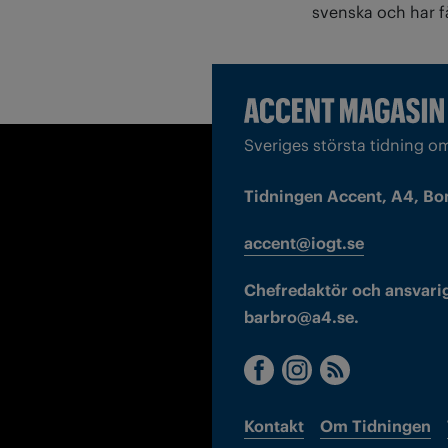
svenska och har få
Sveriges största tidning o
Tidningen Accent, A4, Bo
accent@iogt.se
Chefredaktör och ansvarig
barbro@a4.se.
Kontakt
Om Tidningen