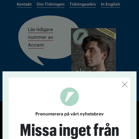
Kontakt
Om Tidningen
Tidningsarkiv
In English
Läs tidigare
nummer av
Accent
Prenumerera på vårt nyhetsbrev
© Tidningen Accent 2026
Missa inget från
Cookiepolicy
Personuppgiftspolicy