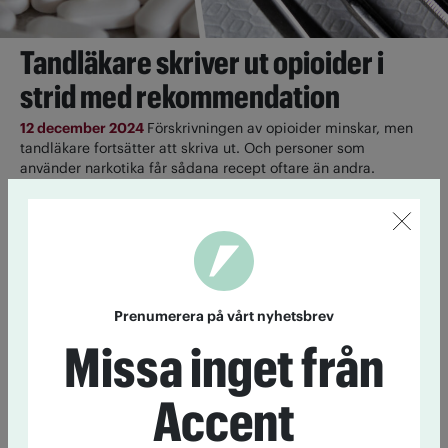
Tandläkare skriver ut opioider i
strid med rekommendation
12 december 2024
Förskrivningen av opioider minskar, men
tandläkare fortsätter att skriva ut. Och personer som
använder narkotika får sådana recept oftare än andra.
Ökad suicidrisk för kvinnor som
vårdats för narkotikaberoende
5 december 2024
För den som fått vård för sitt
alkoholberoende minskar risken för självmord. Däremot ökar
Prenumerera på vårt nyhetsbrev
den för den som vårdats för narkotikaberoende. Och mest
ökar den för kvinnor.
Missa inget från
Accent
Sämre tandvård för riskbrukare:
"Vården behöver anpassas"