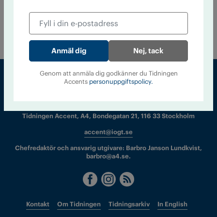
11 november 2024
Personer med varaktigt skadligt bruk av
alkohol eller narkotika besöker sällan tandläkaren.
Socialstyrelsens utredare anser att tandvården behöver ta
större ansvar att anpassa vården.
Nej, tack
Genom att anmäla dig godkänner du Tidningen
Accents
personuppgiftspolicy.
Sveriges största tidning om droger och nykterhet
Tidningen Accent, A4, Bondegatan 21, 116 33 Stockholm
accent@iogt.se
Chefredaktör och ansvarig utgivare: Barbro Janson Lundkvist,
barbro@a4.se.
Kontakt
Om Tidningen
Tidningsarkiv
In English