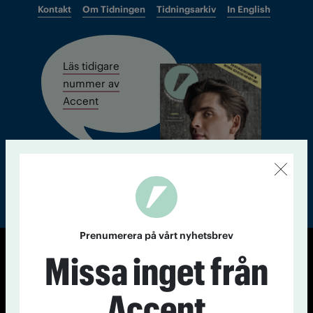
Kontakt
Om Tidningen
Tidningsarkiv
In English
Läs tidigare
nummer av
Accent
Prenumerera på vårt nyhetsbrev
Missa inget från
© Tidningen Accent 2026
Cookiepolicy
Personuppgiftspolicy
Accent