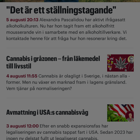
"Det är ett ställningstagande"
5 augusti 20:13
Alexandra Pascalidou har aktivt ifrågasatt
alkoholkulturen. Nu har hon tagit fram ett alkoholfritt
mousserande vin i samarbete med en alkoholtillverkare. Vi
kontaktade henne för att fråga hur hon resonerar kring det.
Cannabis i gråzonen – från läkemedel
till livsstil
4 augusti 11:55
Cannabis är olagligt i ­Sverige, i nästan alla ­
former. Men nu växer en marknad fram i lagens gränsland.
Vem tjänar på normaliseringen?
Avmattning i USA:s cannabisvåg
3 augusti 12:00
Efter en snabb expansionsfas har
legaliseringen av cannabis tappat fart i USA. Sedan 2023 har
ingen ny delstat fullt ut ­legaliserat cannabis.