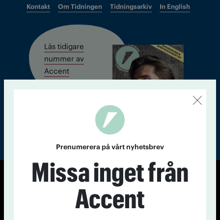
Kontakt
Om Tidningen
Tidningsarkiv
In English
Läs tidigare
nummer av
Accent
Prenumerera på vårt nyhetsbrev
Missa inget från
© Tidningen Accent 2026
Accent
Cookiepolicy
Personuppgiftspolicy