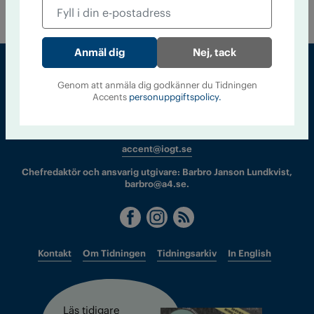
droger.
Nej, tack
Genom att anmäla dig godkänner du Tidningen
Accents
personuppgiftspolicy.
Sveriges största tidning om droger och nykterhet
Tidningen Accent, A4, Bondegatan 21, 116 33 Stockholm
accent@iogt.se
Chefredaktör och ansvarig utgivare: Barbro Janson Lundkvist,
barbro@a4.se.
Kontakt
Om Tidningen
Tidningsarkiv
In English
Läs tidigare