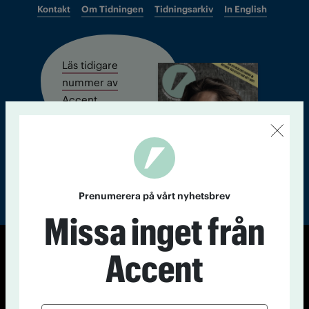
Kontakt
Om Tidningen
Tidningsarkiv
In English
Läs tidigare
nummer av
Accent
Prenumerera på vårt nyhetsbrev
Missa inget från
Accent
© Tidningen Accent 2026
Cookiepolicy
Personuppgiftspolicy