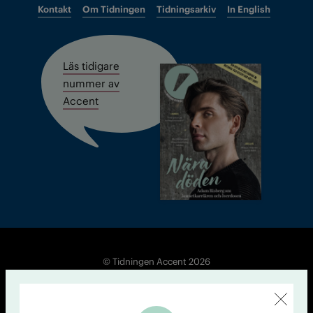
Kontakt
Om Tidningen
Tidningsarkiv
In English
Läs tidigare
nummer av
Accent
© Tidningen Accent 2026
Cookiepolicy
Personuppgiftspolicy