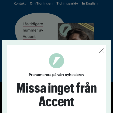
Kontakt
Om Tidningen
Tidningsarkiv
In English
Läs tidigare
nummer av
Accent
Prenumerera på vårt nyhetsbrev
Missa inget från
© Tidningen Accent 2026
Accent
Cookiepolicy
Personuppgiftspolicy