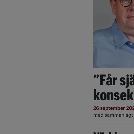
”Får sj
konsek
26 september 20
med sammanlagt 1,