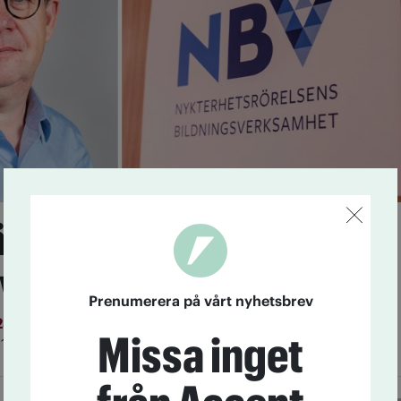
älvklart
venser”
Prenumerera på vårt nyhetsbrev
23
Regeringen minskar anslagen till studieförbunden
Missa inget
1 miljarder kronor de närmaste tre åren.