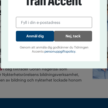
från Accent
uternas högsta
e till NBV:s rektor
n Hägerdal, förbundsrektor för
ns bildningsverksamhet, NBV, har tilldelats
ens högsta utmärkelse Bronsvargen.
Nej, tack
gerdal ny
Genom att anmäla dig godkänner du Tidningen
Accents
personuppgiftspolicy.
rektor för NBV
19
I dag tillträder Göran Hägerdal som
r Nykterhetsrörelsens bildningsverksamhet,
en av bildning och nykterhet lockade honom