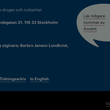
m droger och nykterhet
Läs tidigare
ndegatan 21, 116 33 Stockholm
nummer av
Accent
 utgivare: Barbro Janson Lundkvist,
Tidningsarkiv
In English
Co