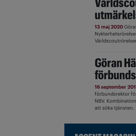
Världsco
utmärkels
13 maj 2020
Göra
Nykterhetsrörelse
Världscoutrörels
Göran Hä
förbunds
16 september 20
förbundsrektor fö
NBV. Kombination
att söka tjänsten.