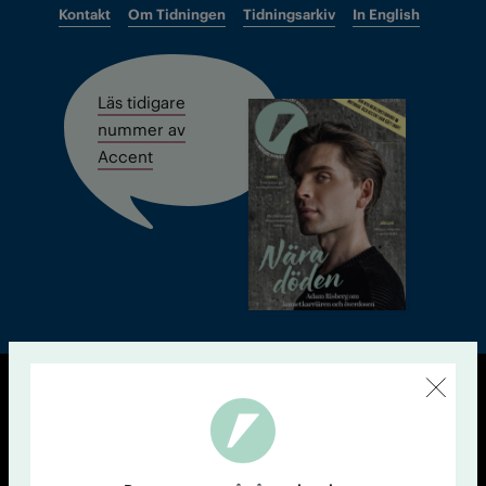
Kontakt
Om Tidningen
Tidningsarkiv
In English
Läs tidigare
nummer av
Accent
© Tidningen Accent 2026
Cookiepolicy
Personuppgiftspolicy