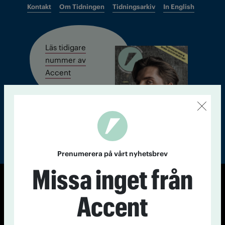
Kontakt
Om Tidningen
Tidningsarkiv
In English
Läs tidigare
nummer av
Accent
Prenumerera på vårt nyhetsbrev
Missa inget från
© Tidningen Accent 2026
Accent
Cookiepolicy
Personuppgiftspolicy