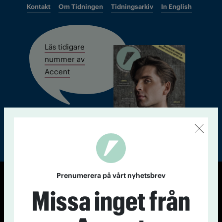
Kontakt
Om Tidningen
Tidningsarkiv
In English
Läs tidigare
nummer av
Accent
Prenumerera på vårt nyhetsbrev
© Tidningen Accent 2026
Missa inget från
Cookiepolicy
Personuppgiftspolicy