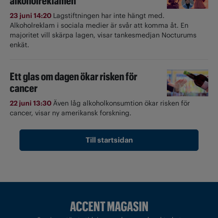
alkoholreklamen
23 juni 14:20
Lagstiftningen har inte hängt med.
Alkoholreklam i sociala medier är svår att komma åt. En
majoritet vill skärpa lagen, visar tankesmedjan Nocturums
enkät.
Ett glas om dagen ökar risken för
cancer
22 juni 13:30
Även låg alkoholkonsumtion ökar risken för
cancer, visar ny amerikansk forskning.
Till startsidan