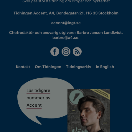
Sveriges största tidning om droger och nykterhet
Tidningen Accent, A4, Bondegatan 21, 116 33 Stockholm
accent@iogt.se
Chefredaktör och ansvarig utgivare: Barbro Janson Lundkvist,
barbro@a4.se.
Kontakt
Om Tidningen
Tidningsarkiv
In English
Läs tidigare
nummer av
Accent