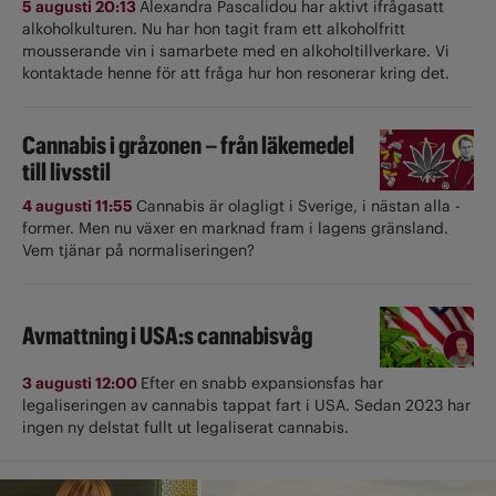
5 augusti 20:13
Alexandra Pascalidou har aktivt ifrågasatt
alkoholkulturen. Nu har hon tagit fram ett alkoholfritt
mousserande vin i samarbete med en alkoholtillverkare. Vi
kontaktade henne för att fråga hur hon resonerar kring det.
Cannabis i gråzonen – från läkemedel
till livsstil
4 augusti 11:55
Cannabis är olagligt i ­Sverige, i nästan alla ­
former. Men nu växer en marknad fram i lagens gränsland.
Vem tjänar på normaliseringen?
Avmattning i USA:s cannabisvåg
3 augusti 12:00
Efter en snabb expansionsfas har
legaliseringen av cannabis tappat fart i USA. Sedan 2023 har
ingen ny delstat fullt ut ­legaliserat cannabis.