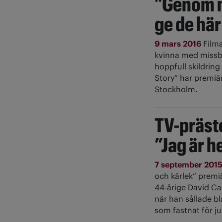
”Genom mi
ge de här
9 mars 2016
Filma
kvinna med missbr
hoppfull skildrin
Story” har premiä
Stockholm.
TV-präst
”Jag är h
7 september 201
och kärlek” premiä
44-årige David Cas
när han sållade b
som fastnat för j