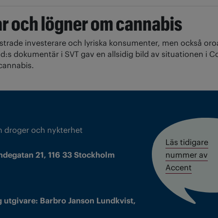
r och lögner om cannabis
strade investerare och lyriska konsumenter, men också oro
:s dokumentär i SVT gav en allsidig bild av situationen i C
 cannabis.
m droger och nykterhet
Läs tidigare
ndegatan 21, 116 33 Stockholm
nummer av
Accent
 utgivare: Barbro Janson Lundkvist,