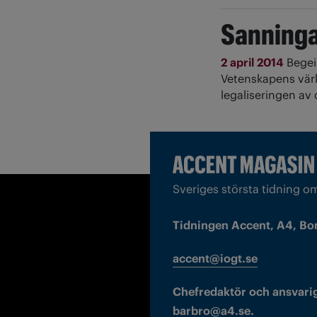
Sanninga
2 april 2014
Begei
Vetenskapens värld
legaliseringen av
Sveriges största tidning o
Tidningen Accent, A4, Bo
accent@iogt.se
Chefredaktör och ansvarig
barbro@a4.se.