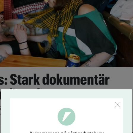
ps: Stark dokumentär
lisas liv
gången och ärlig. Accent fredagstipsar om Monalisa
en ändå ljus dokumentär som man blir glad av.