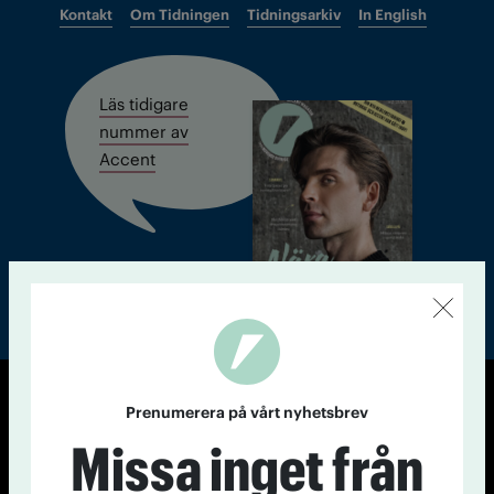
Kontakt
Om Tidningen
Tidningsarkiv
In English
Läs tidigare
nummer av
Accent
Prenumerera på vårt nyhetsbrev
© Tidningen Accent 2026
Cookiepolicy
Personuppgiftspolicy
Missa inget från