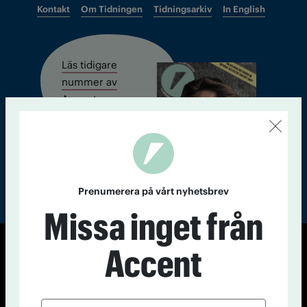
Kontakt
Om Tidningen
Tidningsarkiv
In English
Läs tidigare
nummer av
Accent
Prenumerera på vårt nyhetsbrev
Missa inget från
Accent
© Tidningen Accent 2026
Cookiepolicy
Personuppgiftspolicy