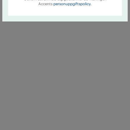
Accents
personuppgiftspolicy.