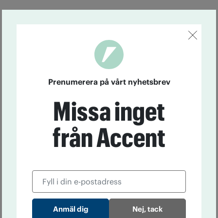
Prenumerera på vårt nyhetsbrev
Missa inget
från Accent
Nej, tack