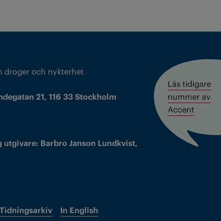
m droger och nykterhet
Läs tidigare
ndegatan 21, 116 33 Stockholm
nummer av
Accent
 utgivare: Barbro Janson Lundkvist,
Tidningsarkiv
In English