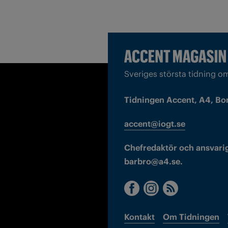
Sveriges största tidning o
Tidningen Accent, A4, Bo
accent@iogt.se
Chefredaktör och ansvarig
barbro@a4.se.
Kontakt
Om Tidningen