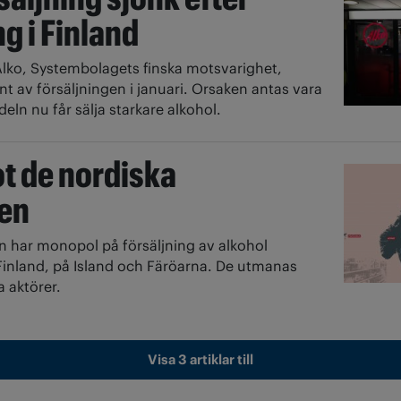
g i Finland
lko, Systembolagets finska motsvarighet,
t av försäljningen i januari. Orsaken antas vara
eln nu får sälja starkare alkohol.
t de nordiska
en
n har monopol på försäljning av alkohol
 Finland, på Island och Färöarna. De utmanas
a aktörer.
Visa 3 artiklar till