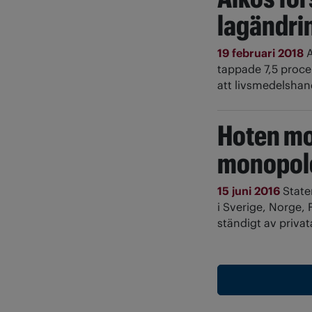
lagändrin
19 februari 2018
A
tappade 7,5 procen
att livsmedelshand
Hoten mo
monopol
15 juni 2016
State
i Sverige, Norge,
ständigt av privat