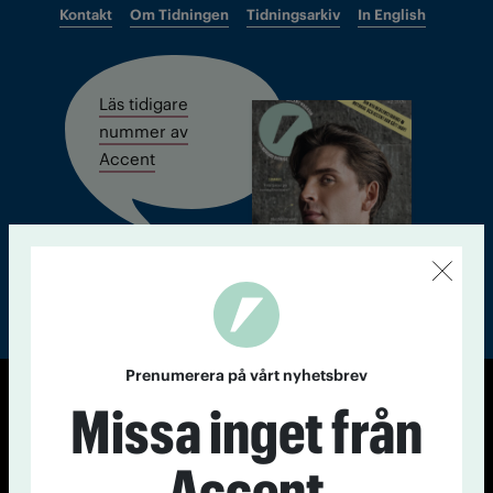
Kontakt
Om Tidningen
Tidningsarkiv
In English
Läs tidigare
nummer av
Accent
Prenumerera på vårt nyhetsbrev
Missa inget från
© Tidningen Accent 2026
Cookiepolicy
Personuppgiftspolicy
Accent