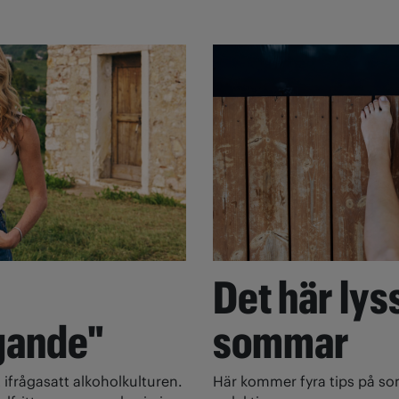
Det här lyss
gande"
sommar
 ifrågasatt alkoholkulturen.
Här kommer fyra tips på s