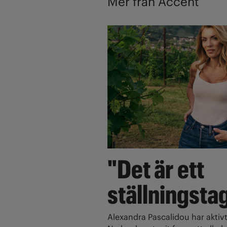
Mer från Accent
"Det är ett
ställningsta
Alexandra Pascalidou har aktivt