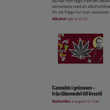
Nu har hon tagit fram ett alkoh
samarbete med en alkoholtillve
för att fråga hur hon resonerar 
Alkohol
Igår kl 20:13
Cannabis i gråzonen –
från läkemedel till livsstil
Narkotika
4 augusti kl 11:55