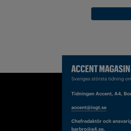
Sveriges största tidning o
Tidningen Accent, A4, Bo
accent@iogt.se
Chefredaktör och ansvarig
barbro@a4.se.