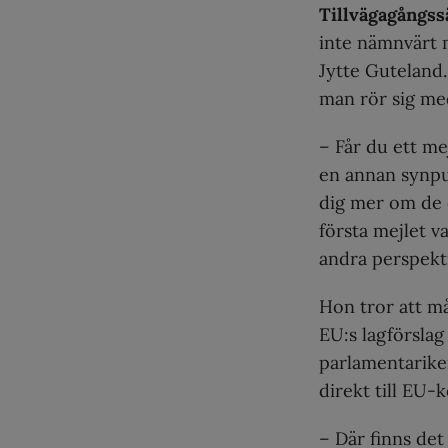
Tillvägagångssä
inte nämnvärt m
Jytte Guteland.
man rör sig me
– Får du ett me
en annan synpu
dig mer om de d
första mejlet v
andra perspekti
Hon tror att m
EU:s lagförslag
parlamentariker
direkt till EU
– Där finns de