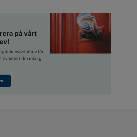
era på vårt
ev!
gitala nyhetsbrev får
 nyheter i din inkorg
ra