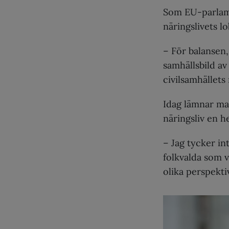
Som EU-parlame
näringslivets lo
– För balansen,
samhällsbild av
civilsamhällets 
Idag lämnar ma
näringsliv en h
– Jag tycker in
folkvalda som v
olika perspektiv