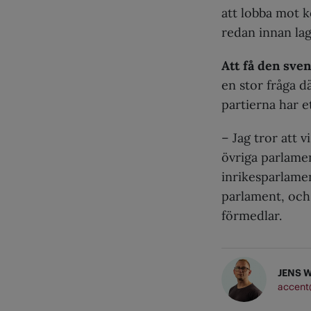
att lobba mot k
redan innan lag
Att få den sve
en stor fråga d
partierna har et
– Jag tror att v
övriga parlamen
inrikesparlame
parlament, och d
förmedlar.
JENS 
accent