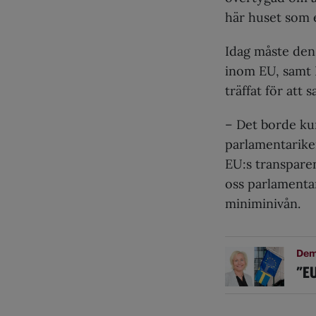
här huset som e
Idag måste den 
inom EU, samt 
träffat för att 
– Det borde ku
parlamentariker
EU:s transparen
oss parlamentar
miniminivån.
Demo
”EU