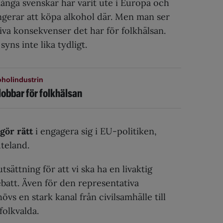
många svenskar har varit ute i Europa och
ngerar att köpa alkohol där. Men man ser
tiva konsekvenser det har för folkhälsan.
yns inte lika tydligt.
oholindustrin
lobbar för folkhälsan
 gör rätt
i engagera sig i EU-politiken,
teland.
tsättning för att vi ska ha en livaktig
batt. Även för den representativa
vs en stark kanal från civilsamhälle till
folkvalda.