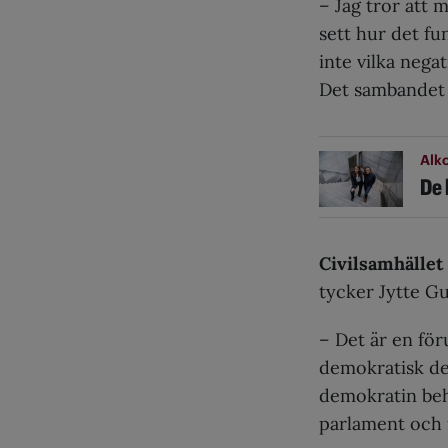
– Jag tror att 
sett hur det fu
inte vilka nega
Det sambandet s
Alk
De 
Civilsamhället
tycker Jytte Gu
– Det är en föru
demokratisk de
demokratin behö
parlament och 