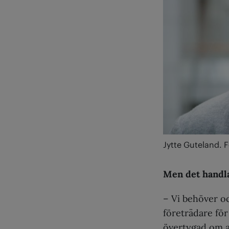
Jytte Guteland. 
Men det handl
– Vi behöver o
företrädare för
övertygad om a