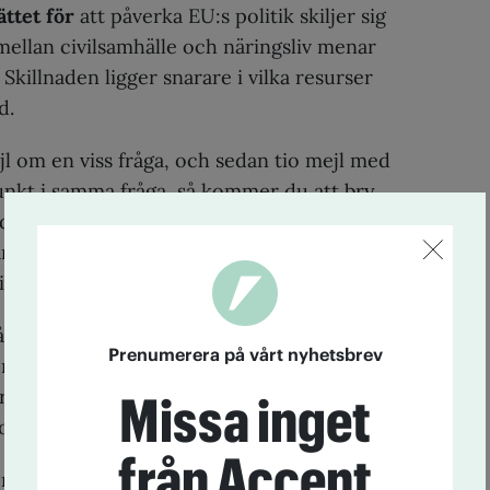
ttet för
att
påverka EU:s politik skiljer sig
ellan civilsamhälle och näringsliv menar
 Skillnaden ligger snarare i vilka resurser
d.
jl om en viss fråga, och sedan tio mejl med
nkt i samma fråga, så kommer du att bry
är tio. Det behöver ju inte betyda att det
ar mindre viktigt, utan kan bero på att det
vet har mer resurser att mobilisera.
ånga lobbyister jobbar med att påverka
Prenumerera på vårt nyhetsbrev
 redan innan de nått fram till EU-
na. Det vill säga genom att vända sig
Missa inget
-kommissionen.
från Accent
t nog också olika ekonomiska möjligheter