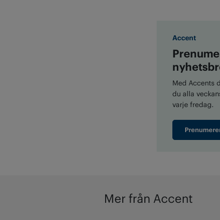
Accent
Prenumer
nyhetsbr
Med Accents di
du alla veckans
varje fredag.
Prenumere
Mer från Accent