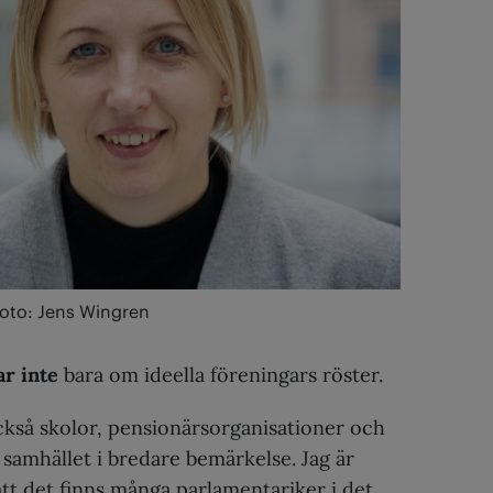
Foto: Jens Wingren
ar inte
bara om ideella föreningars röster.
ckså skolor, pensionärsorganisationer och
 samhället i bredare bemärkelse. Jag är
tt det finns många parlamentariker i det