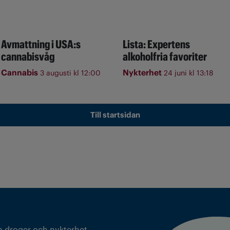
Avmattning i USA:s
Lista: Expertens
cannabisvåg
alkoholfria favoriter
Cannabis
Nykterhet
3 augusti kl 12:00
24 juni kl 13:18
Till startsidan
m droger och nykterhet