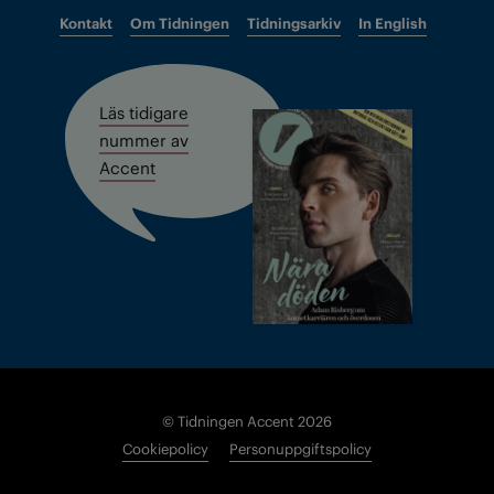
Kontakt
Om Tidningen
Tidningsarkiv
In English
Läs tidigare
nummer av
Accent
© Tidningen Accent 2026
Cookiepolicy
Personuppgiftspolicy