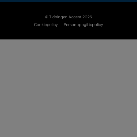
© Tidningen Accent 2026
Cookiepolicy
Personuppgiftspolicy