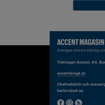
Sveriges största tidning o
Tidningen Accent, A4, Bo
accent@iogt.se
Chefredaktör och ansvarig
barbro@a4.se.