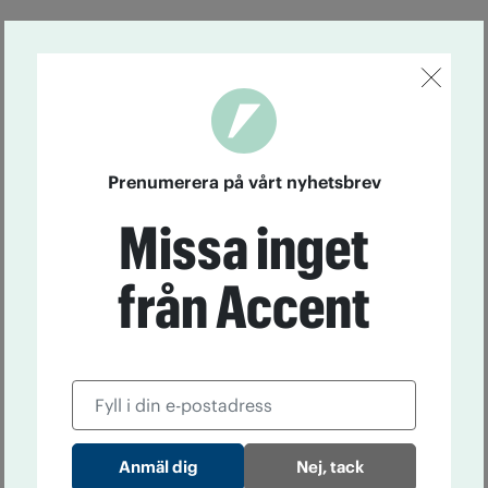
Prenumerera på vårt nyhetsbrev
Missa inget
från Accent
Nej, tack