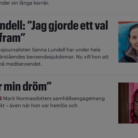
nder sin långa karriär.
dell: ”Jag gjorde ett val
 fram”
nsjournalisten Sanna Lundell har under hela
 närståendes beroendesjukdomar. Nu vill hon att
ig på medberoendet.
er min dröm”
23
Marit Normasdotters samhällsengagemang
tarkt – även när hon var hemlös och