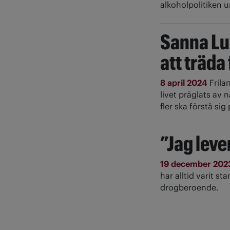
alkoholpolitiken u
Sanna Lun
att träda
8 april 2024
Frila
livet präglats av
fler ska förstå s
”Jag lev
19 december 20
har alltid varit s
drogberoende.