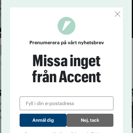
Prenumerera på vårt nyhetsbrev
skt stöd behövs”
Missa inget
2
Långsiktigt arbete och stöd uppifrån. Det krävs för
från Accent
förebyggande arbete ska fungera.
nsatser avgörande
om polis på fältet arbetar IOGT-NTO-
 Wetterström nära socialsekreterare och
arkotikan upptar en stor del av arbetstiden.
Nej, tack