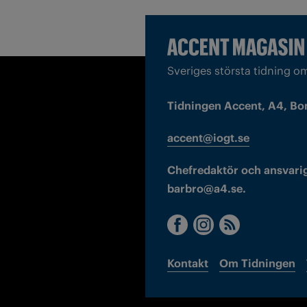
Sveriges största tidning o
Tidningen Accent, A4, Bo
accent@iogt.se
Chefredaktör och ansvarig
barbro@a4.se.
Kontakt
Om Tidningen