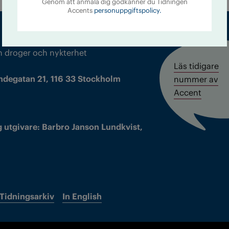
Genom att anmäla dig godkänner du Tidningen
Accents
personuppgiftspolicy.
m droger och nykterhet
Läs tidigare
ndegatan 21, 116 33 Stockholm
nummer av
Accent
 utgivare: Barbro Janson Lundkvist,
Tidningsarkiv
In English