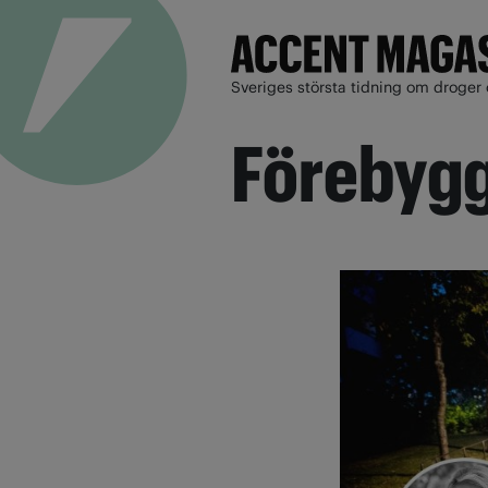
Sveriges största tidning om droger 
Förebyg