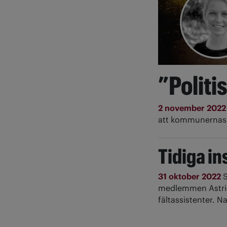
”Politi
2 november 202
att kommunernas 
Tidiga i
31 oktober 2022
S
medlemmen Astrid
fältassistenter. N