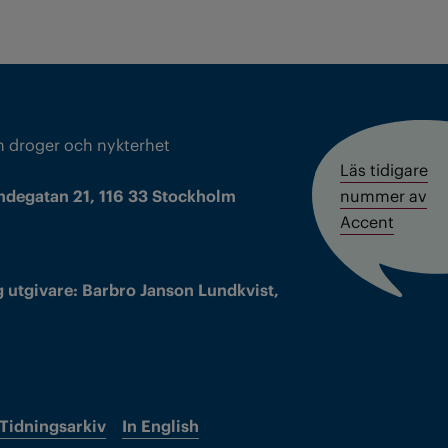
m droger och nykterhet
Läs tidigare
ndegatan 21, 116 33 Stockholm
nummer av
Accent
 utgivare: Barbro Janson Lundkvist,
Tidningsarkiv
In English