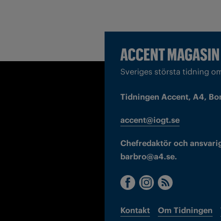
Sveriges största tidning o
Tidningen Accent, A4, Bo
accent@iogt.se
Chefredaktör och ansvarig
barbro@a4.se.
Kontakt
Om Tidningen