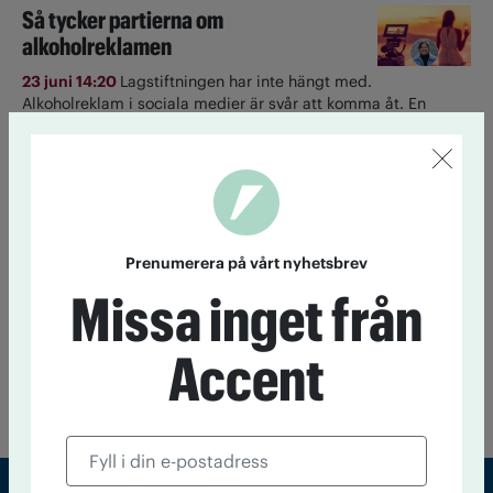
Så tycker partierna om
alkoholreklamen
23 juni 14:20
Lagstiftningen har inte hängt med.
Alkoholreklam i sociala medier är svår att komma åt. En
majoritet vill skärpa lagen, visar tankesmedjan Nocturums
enkät.
Ett glas om dagen ökar risken för
cancer
Prenumerera på vårt nyhetsbrev
22 juni 13:30
Även låg alkoholkonsumtion ökar risken för
Missa inget från
cancer, visar ny amerikansk forskning.
Accent
Till startsidan