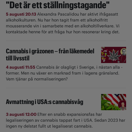
"Det är ett ställningstagande"
5 augusti 20:13
Alexandra Pascalidou har aktivt ifrågasatt
alkoholkulturen. Nu har hon tagit fram ett alkoholfritt
mousserande vin i samarbete med en alkoholtillverkare. Vi
kontaktade henne för att fråga hur hon resonerar kring det.
Cannabis i gråzonen – från läkemedel
till livsstil
4 augusti 11:55
Cannabis är olagligt i ­Sverige, i nästan alla ­
former. Men nu växer en marknad fram i lagens gränsland.
Vem tjänar på normaliseringen?
Avmattning i USA:s cannabisvåg
3 augusti 12:00
Efter en snabb expansionsfas har
legaliseringen av cannabis tappat fart i USA. Sedan 2023 har
ingen ny delstat fullt ut ­legaliserat cannabis.