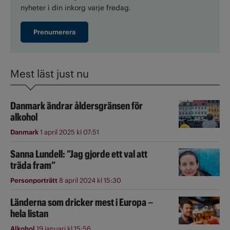
nyheter i din inkorg varje fredag.
Prenumerera
Mest läst just nu
Danmark ändrar åldersgränsen för
alkohol
Danmark
1 april 2025 kl 07:51
Sanna Lundell: ”Jag gjorde ett val att
träda fram”
Personporträtt
8 april 2024 kl 15:30
Länderna som dricker mest i Europa –
hela listan
Alkohol
19 januari kl 15:56