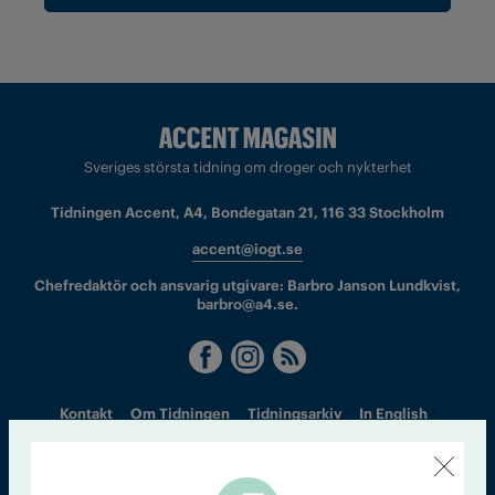
Sveriges största tidning om droger och nykterhet
Tidningen Accent, A4, Bondegatan 21, 116 33 Stockholm
accent@iogt.se
Chefredaktör och ansvarig utgivare: Barbro Janson Lundkvist,
barbro@a4.se.
Kontakt
Om Tidningen
Tidningsarkiv
In English