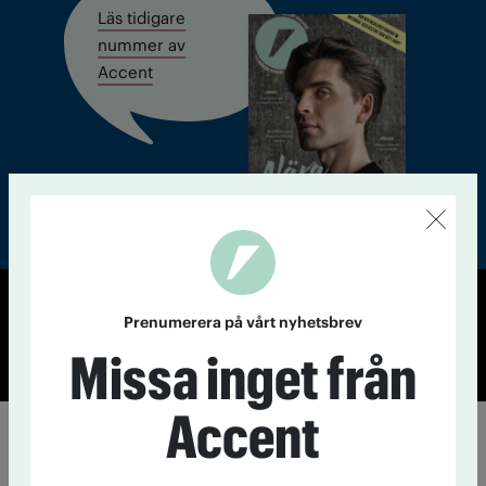
Läs tidigare
nummer av
Accent
© Tidningen Accent 2026
Prenumerera på vårt nyhetsbrev
Cookiepolicy
Personuppgiftspolicy
Missa inget från
Accent