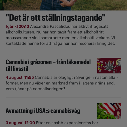
"Det är ett ställningstagande"
Igår kl 20:13
Alexandra Pascalidou har aktivt ifrågasatt
alkoholkulturen. Nu har hon tagit fram ett alkoholfritt
mousserande vin i samarbete med en alkoholtillverkare. Vi
kontaktade henne för att fråga hur hon resonerar kring det.
Cannabis i gråzonen – från läkemedel
till livsstil
4 augusti 11:55
Cannabis är olagligt i ­Sverige, i nästan alla ­
former. Men nu växer en marknad fram i lagens gränsland.
Vem tjänar på normaliseringen?
Avmattning i USA:s cannabisvåg
3 augusti 12:00
Efter en snabb expansionsfas har