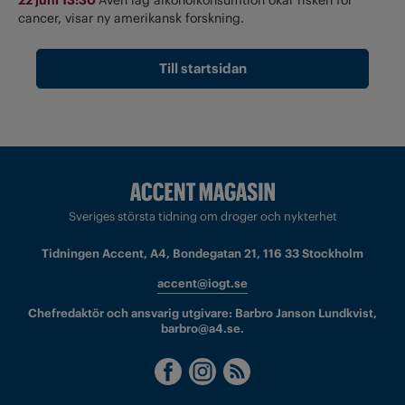
22 juni 13:30
Även låg alkoholkonsumtion ökar risken för
cancer, visar ny amerikansk forskning.
Till startsidan
Sveriges största tidning om droger och nykterhet
Tidningen Accent, A4, Bondegatan 21, 116 33 Stockholm
accent@iogt.se
Chefredaktör och ansvarig utgivare: Barbro Janson Lundkvist,
barbro@a4.se.