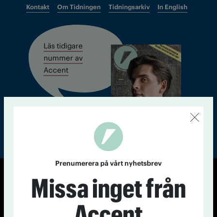
Kontakt
Om Tidningen
Tidningsarkiv
In English
Läs tidigare
nummer av
Accent
Prenumerera på vårt nyhetsbrev
Missa inget från
© Tidningen Accent 2026
Cookiepolicy
Personuppgiftspolicy
Accent