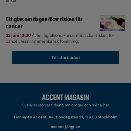
enkät.
Ett glas om dagen ökar risken för
cancer
22 juni 13:30
Även låg alkoholkonsumtion ökar risken för
cancer, visar ny amerikansk forskning.
Till startsidan
Sveriges största tidning om droger och nykterhet
Tidningen Accent, A4, Bondegatan 21, 116 33 Stockholm
accent@iogt.se