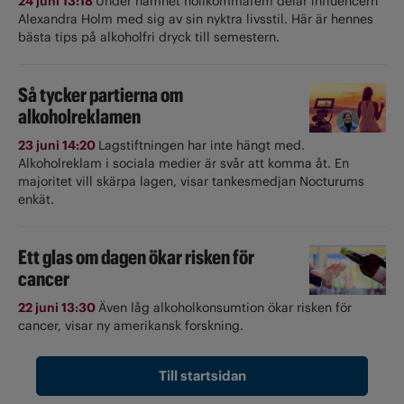
24 juni 13:18
Under namnet nollkommafem delar influencern
Alexandra Holm med sig av sin nyktra livsstil. Här är hennes
bästa tips på alkoholfri dryck till semestern.
Så tycker partierna om
alkoholreklamen
23 juni 14:20
Lagstiftningen har inte hängt med.
Alkoholreklam i sociala medier är svår att komma åt. En
majoritet vill skärpa lagen, visar tankesmedjan Nocturums
enkät.
Ett glas om dagen ökar risken för
cancer
22 juni 13:30
Även låg alkoholkonsumtion ökar risken för
cancer, visar ny amerikansk forskning.
Till startsidan