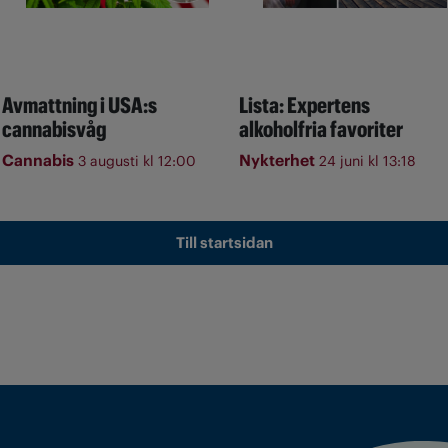
Avmattning i USA:s
Lista: Expertens
cannabisvåg
alkoholfria favoriter
Cannabis
Nykterhet
3 augusti kl 12:00
24 juni kl 13:18
Till startsidan