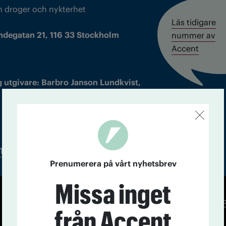
m droger och nykterhet
Läs tidigare
ndegatan 21, 116 33 Stockholm
nummer av
Accent
 utgivare: Barbro Janson Lundkvist,
Tidningsarkiv
In English
Prenumerera på vårt nyhetsbrev
Missa inget
Co
från Accent