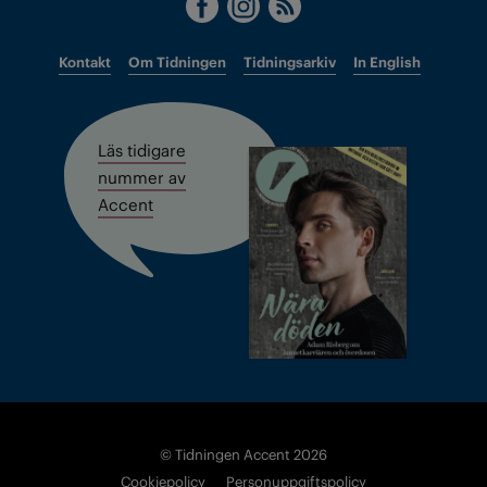
Kontakt
Om Tidningen
Tidningsarkiv
In English
Läs tidigare
nummer av
Accent
© Tidningen Accent 2026
Cookiepolicy
Personuppgiftspolicy