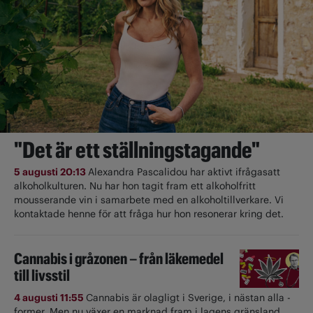
"Det är ett ställningstagande"
5 augusti 20:13
Alexandra Pascalidou har aktivt ifrågasatt
alkoholkulturen. Nu har hon tagit fram ett alkoholfritt
mousserande vin i samarbete med en alkoholtillverkare. Vi
kontaktade henne för att fråga hur hon resonerar kring det.
Cannabis i gråzonen – från läkemedel
till livsstil
4 augusti 11:55
Cannabis är olagligt i ­Sverige, i nästan alla ­
former. Men nu växer en marknad fram i lagens gränsland.