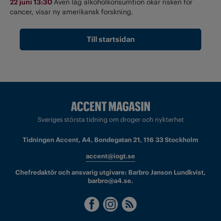
22 juni 13:30
Även låg alkoholkonsumtion ökar risken för
cancer, visar ny amerikansk forskning.
Till startsidan
Sveriges största tidning om droger och nykterhet
Tidningen Accent, A4, Bondegatan 21, 116 33 Stockholm
accent@iogt.se
Chefredaktör och ansvarig utgivare: Barbro Janson Lundkvist,
barbro@a4.se.