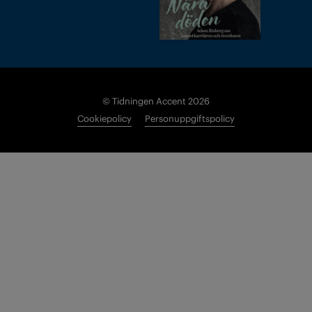
© Tidningen Accent 2026
Cookiepolicy
Personuppgiftspolicy