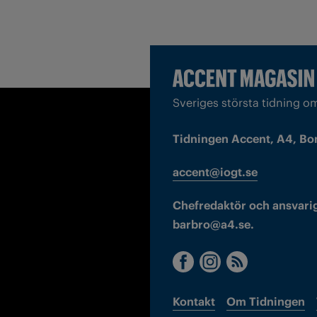
Sveriges största tidning o
Tidningen Accent, A4, Bo
accent@iogt.se
Chefredaktör och ansvarig
barbro@a4.se.
Kontakt
Om Tidningen