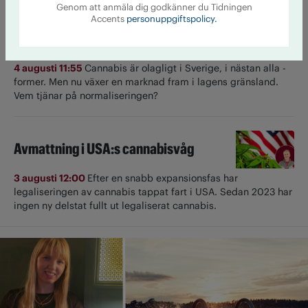
Genom att anmäla dig godkänner du Tidningen
Accents
personuppgiftspolicy.
Cannabis i gråzonen – från läkemedel
till livsstil
4 augusti 11:55
Cannabis är olagligt i ­Sverige, i nästan alla ­
former. Men nu växer en marknad fram i lagens gränsland.
Vem tjänar på normaliseringen?
Avmattning i USA:s cannabisvåg
3 augusti 12:00
Efter en snabb expansionsfas har
legaliseringen av cannabis tappat fart i USA. Sedan 2023 har
ingen ny delstat fullt ut ­legaliserat cannabis.