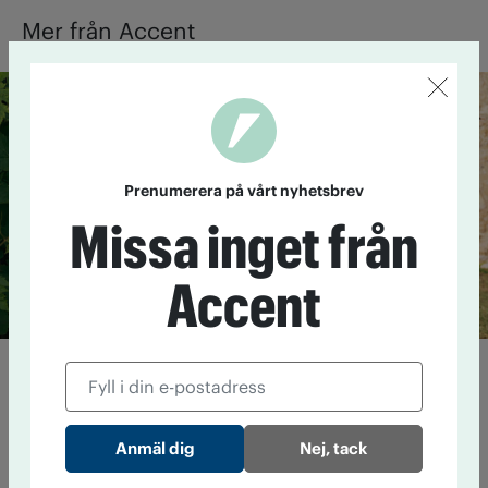
Mer från Accent
Prenumerera på vårt nyhetsbrev
Missa inget från
Accent
"Det är ett ställningstagande"
5 augusti 20:13
Alexandra Pascalidou har aktivt ifrågasatt
alkoholkulturen. Nu har hon tagit fram ett alkoholfritt
mousserande vin i samarbete med en alkoholtillverkare. Vi
Nej, tack
kontaktade henne för att fråga hur hon resonerar kring det.