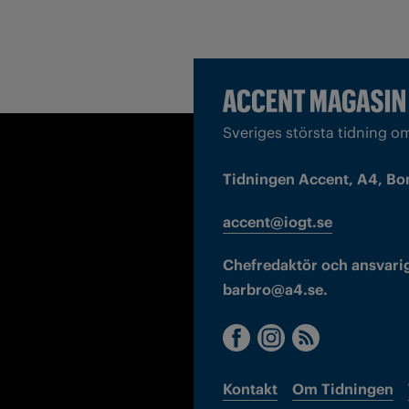
Sveriges största tidning o
Tidningen Accent, A4, Bo
accent@iogt.se
Chefredaktör och ansvarig
barbro@a4.se.
Kontakt
Om Tidningen