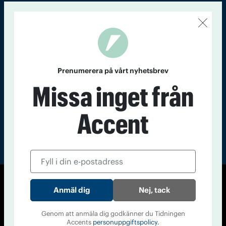
Kontakt
Om Tidningen
Tidningsarkiv
In English
Läs tidigare
nummer av
Prenumerera på vårt nyhetsbrev
Accent
Missa inget från
Accent
© Tidningen Accent 2026
Nej, tack
Cookiepolicy
Personuppgiftspolicy
Genom att anmäla dig godkänner du Tidningen
Accents
personuppgiftspolicy.