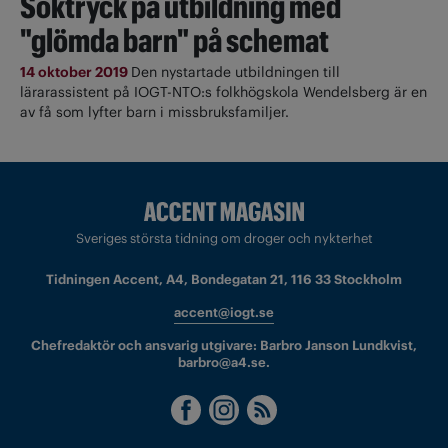
Söktryck på utbildning med
"glömda barn" på schemat
14 oktober 2019
Den nystartade utbildningen till
lärarassistent på IOGT-NTO:s folkhögskola Wendelsberg är en
av få som lyfter barn i missbruksfamiljer.
Sveriges största tidning om droger och nykterhet
Tidningen Accent, A4, Bondegatan 21, 116 33 Stockholm
accent@iogt.se
Chefredaktör och ansvarig utgivare: Barbro Janson Lundkvist,
barbro@a4.se.