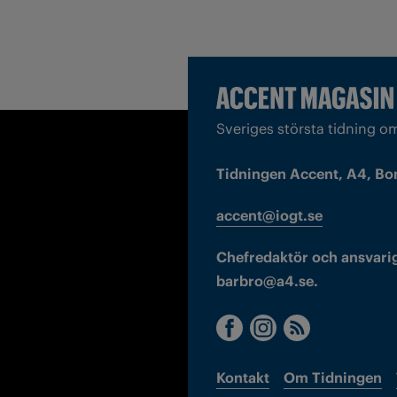
Sveriges största tidning o
Tidningen Accent, A4, Bo
accent@iogt.se
Chefredaktör och ansvarig
barbro@a4.se.
Kontakt
Om Tidningen