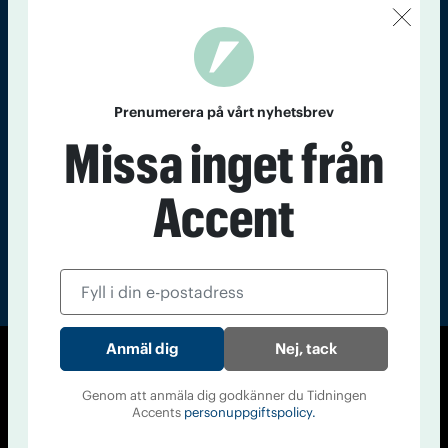
Kontakt
Om Tidningen
Tidningsarkiv
In English
Läs tidigare
Prenumerera på vårt nyhetsbrev
nummer av
Missa inget från
Accent
Accent
Nej, tack
© Tidningen Accent 2026
Genom att anmäla dig godkänner du Tidningen
Cookiepolicy
Personuppgiftspolicy
Accents
personuppgiftspolicy.