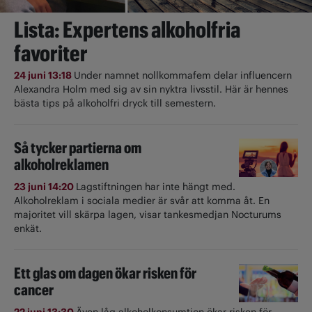
Lista: Expertens alkoholfria
favoriter
24 juni 13:18
Under namnet nollkommafem delar influencern
Alexandra Holm med sig av sin nyktra livsstil. Här är hennes
bästa tips på alkoholfri dryck till semestern.
Så tycker partierna om
alkoholreklamen
23 juni 14:20
Lagstiftningen har inte hängt med.
Alkoholreklam i sociala medier är svår att komma åt. En
majoritet vill skärpa lagen, visar tankesmedjan Nocturums
enkät.
Ett glas om dagen ökar risken för
cancer
22 juni 13:30
Även låg alkoholkonsumtion ökar risken för