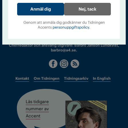
Nej, tack
Sveriges största tidning om droger och nykterhet
Genom att anmäla dig godkänner du Tidningen
Tidningen Accent, A4, Bondegatan 21, 116 33 Stockholm
Accents
personuppgiftspolicy.
accent@iogt.se
Chefredaktör och ansvarig utgivare: Barbro Janson Lundkvist,
barbro@a4.se.
Kontakt
Om Tidningen
Tidningsarkiv
In English
Läs tidigare
nummer av
Accent