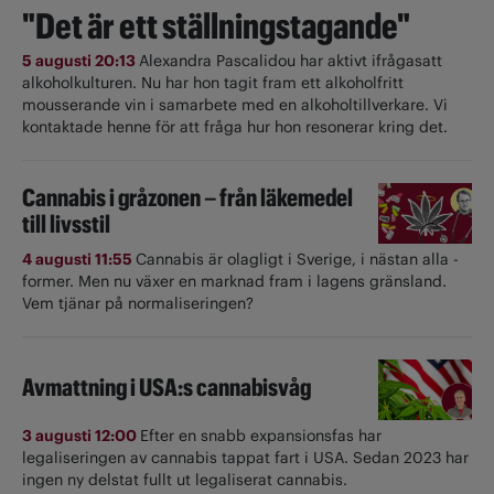
"Det är ett ställningstagande"
5 augusti 20:13
Alexandra Pascalidou har aktivt ifrågasatt
alkoholkulturen. Nu har hon tagit fram ett alkoholfritt
mousserande vin i samarbete med en alkoholtillverkare. Vi
kontaktade henne för att fråga hur hon resonerar kring det.
Cannabis i gråzonen – från läkemedel
till livsstil
4 augusti 11:55
Cannabis är olagligt i ­Sverige, i nästan alla ­
former. Men nu växer en marknad fram i lagens gränsland.
Vem tjänar på normaliseringen?
Avmattning i USA:s cannabisvåg
3 augusti 12:00
Efter en snabb expansionsfas har
legaliseringen av cannabis tappat fart i USA. Sedan 2023 har
ingen ny delstat fullt ut ­legaliserat cannabis.