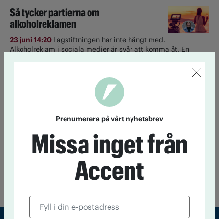
Så tycker partierna om
alkoholreklamen
23 juni 14:20
Lagstiftningen har inte hängt med.
Alkoholreklam i sociala medier är svår att komma åt. En
majoritet vill skärpa lagen, visar tankesmedjan Nocturums
enkät.
Ett glas om dagen ökar risken för
cancer
Prenumerera på vårt nyhetsbrev
22 juni 13:30
Även låg alkoholkonsumtion ökar risken för
Missa inget från
cancer, visar ny amerikansk forskning.
Accent
Till startsidan