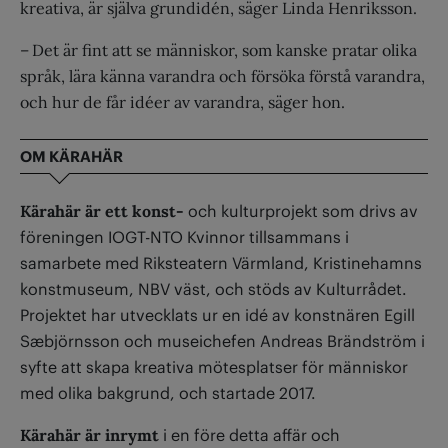
kreativa, är själva grundidén, säger Linda Henriksson.
– Det är fint att se människor, som kanske pratar olika
språk, lära känna varandra och försöka förstå varandra,
och hur de får idéer av varandra, säger hon.
OM KÄRAHÄR
Kärahär
är ett konst-
och kulturprojekt som drivs av
föreningen IOGT-NTO Kvinnor tillsammans i
samarbete med Riksteatern Värmland, Kristinehamns
konstmuseum, NBV väst, och stöds av Kulturrådet.
Projektet har utvecklats ur en idé av konstnären Egill
Sæbjörnsson och museichefen Andreas Brändström i
syfte att skapa kreativa mötes­platser för människor
med olika bakgrund, och startade 2017.
Kärahär är inrymt
i en före detta affär och