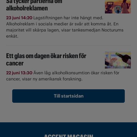
Så tycker partierna om
alkoholreklamen
23 juni 14:20
Lagstiftningen har inte hängt med.
Alkoholreklam i sociala medier är svår att komma åt. En
majoritet vill skärpa lagen, visar tankesmedjan Nocturums
enkät.
Ett glas om dagen ökar risken för
cancer
22 juni 13:30
Även låg alkoholkonsumtion ökar risken för
cancer, visar ny amerikansk forskning.
Till startsidan