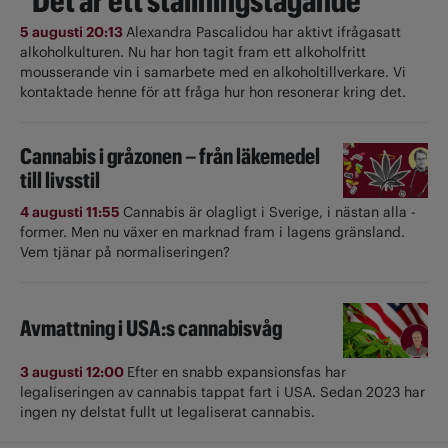
"Det är ett ställningstagande"
5 augusti 20:13
Alexandra Pascalidou har aktivt ifrågasatt
alkoholkulturen. Nu har hon tagit fram ett alkoholfritt
mousserande vin i samarbete med en alkoholtillverkare. Vi
kontaktade henne för att fråga hur hon resonerar kring det.
Cannabis i gråzonen – från läkemedel
till livsstil
4 augusti 11:55
Cannabis är olagligt i ­Sverige, i nästan alla ­
former. Men nu växer en marknad fram i lagens gränsland.
Vem tjänar på normaliseringen?
Avmattning i USA:s cannabisvåg
3 augusti 12:00
Efter en snabb expansionsfas har
legaliseringen av cannabis tappat fart i USA. Sedan 2023 har
ingen ny delstat fullt ut ­legaliserat cannabis.